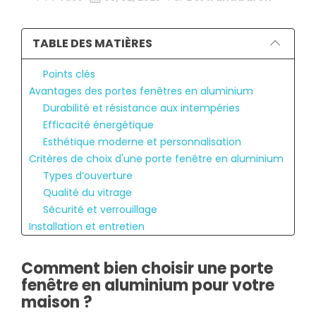
TABLE DES MATIÈRES
Points clés
Avantages des portes fenêtres en aluminium
Durabilité et résistance aux intempéries
Efficacité énergétique
Esthétique moderne et personnalisation
Critères de choix d'une porte fenêtre en aluminium
Types d’ouverture
Qualité du vitrage
Sécurité et verrouillage
Installation et entretien
Procédure d'installation
Conseils d'entretien régulier
Comment bien choisir une porte
Réglementations et normes
fenêtre en aluminium pour votre
Normes de construction
maison ?
Labels de qualité