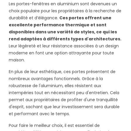
Les portes-fenêtres en aluminium sont devenues un
Questions Fréquemment Posées
choix populaire pour les propriétaires à la recherche de
Quels sont les critères de choix d'une porte-
durabilité et d’élégance.
Ces portes offrent une
fenêtre en aluminium à un ou deux vantaux ?
excellente performance thermique et sont
Comment le prix d'une porte-fenêtre en
disponibles dans une variété de styles, ce qui les
aluminium est-il déterminé ?
rend adaptées à différents types d'architectures.
Quelles sont les différences de performance
Leur légèreté et leur résistance associées à un design
entre une porte-fenêtre en aluminium
moderne en font une option attrayante pour toute
coulissante et une à vantaux ?
maison.
Pourquoi opter pour une porte-fenêtre
aluminium avec volet roulant intégré ?
En plus de leur esthétique, ces portes présentent de
Entre le PVC et l'aluminium, quel matériau offre
nombreux avantages fonctionnels. Grâce à la
la meilleure isolation pour une porte-fenêtre ?
robustesse de l'aluminium, elles résistent aux
Quels bénéfices peut-on attendre de
intempéries tout en nécessitant peu d'entretien. Cela
l'installation de menuiserie en aluminium ?
permet aux propriétaires de profiter d'une tranquillité
d'esprit, sachant que leur investissement sera durable
et performant avec le temps.
Pour faire le meilleur choix, il est essentiel de