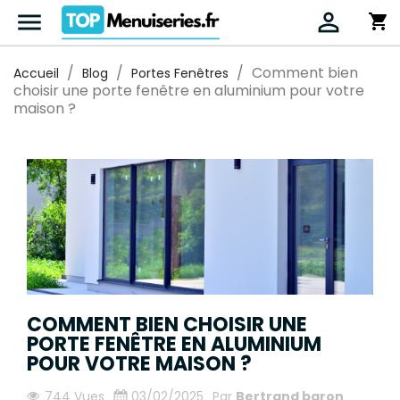


shopping_cart
Comment bien
Accueil
Blog
Portes Fenêtres
choisir une porte fenêtre en aluminium pour votre
maison ?
COMMENT BIEN CHOISIR UNE
PORTE FENÊTRE EN ALUMINIUM
POUR VOTRE MAISON ?
744 Vues
03/02/2025
Par
Bertrand baron