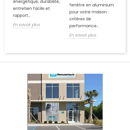
énergétique, durabilité,
fenêtre en aluminium
me
entretien facile et
pour votre maison :
d
..
rapport...
critères de
pe
En savoir plus
performance...
En
En savoir plus