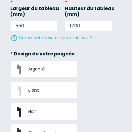
*
*
Largeur du tableau
Hauteur du tableau
(mm)
(mm)
help_outline
Comment mesurer votre tableau ?
*
Design de votre poignée
Argenté
Blanc
Noir