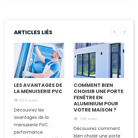
ARTICLES LIÉS
LES AVANTAGES DE
COMMENT BIEN
M
LA MENUISERIE PVC
CHOISIR UNE PORTE
I
FENÊTRE EN
T
824 vues
ALUMINIUM POUR
A
VOTRE MAISON ?
Découvrez les
de
avantages de la
746 vues
D
menuiserie PVC :
Découvrez comment
de
s-
performance
bien choisir une porte
e