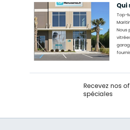
Qui
Top-M
Mariti
Nous p
vitrée
garag
fourni
Recevez nos of
spéciales