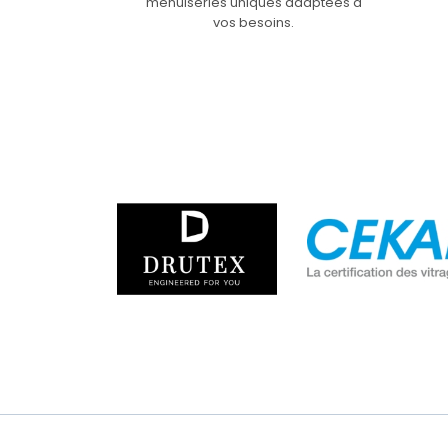
menuiseries uniques adaptées à
vos besoins.