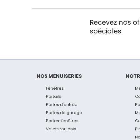
Recevez nos of
spéciales
NOS MENUISERIES
NOTR
Fenêtres
Me
Portails
Co
Portes d'entrée
Pa
Portes de garage
Mo
Portes-fenêtres
Co
Volets roulants
Pl
No