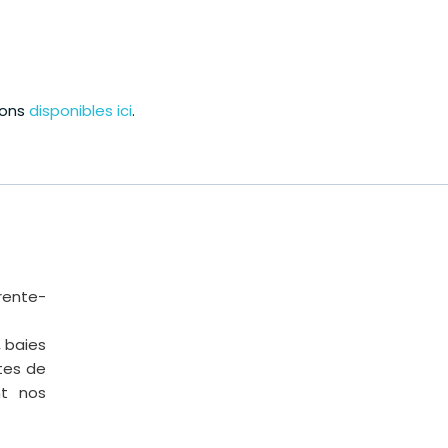
ions
disponibles ici
.
rente-
, baies
rtes de
nt nos