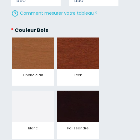
help_outline
Comment mesurer votre tableau ?
*
Couleur Bois
Chêne clair
Teck
Blanc
Palissandre