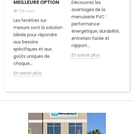
MEILLEURE OPTION
E
Découvrez les
F
avantages de la
719 vues
menuiserie PVC :
Les fenêtres sur
performance
Dé
mesure sont la solution
énergétique, durabilité,
en
idéale pour répondre
entretien facile et
un
aux besoins
rapport...
al
spécifiques et aux
En savoir plus
is
goûts uniques de
chaque...
En
En savoir plus