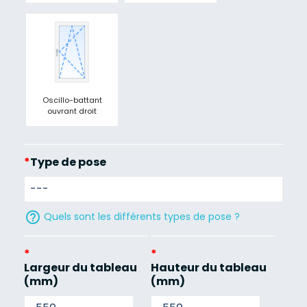
Oscillo-battant
ouvrant droit
*
Type de pose
help_outline
Quels sont les différents types de pose ?
*
*
Largeur du tableau
Hauteur du tableau
(mm)
(mm)