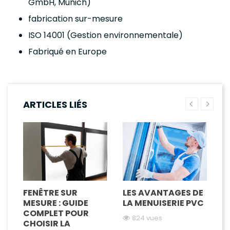
GmbH, Munich)
fabrication sur-mesure
ISO 14001 (Gestion environnementale)
Fabriqué en Europe
ARTICLES LIÉS
FENÊTRE SUR
LES AVANTAGES DE
F
R
MESURE : GUIDE
LA MENUISERIE PVC
S
COMPLET POUR
L
824 vues
CHOISIR LA
P