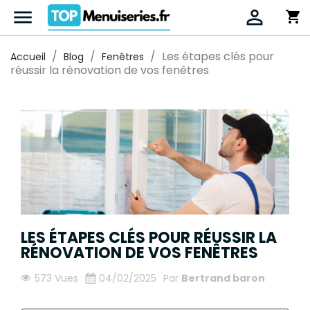


shopping_cart
Les étapes clés pour
Accueil
Blog
Fenêtres
réussir la rénovation de vos fenêtres
LES ÉTAPES CLÉS POUR RÉUSSIR LA
RÉNOVATION DE VOS FENÊTRES
573 Vues
04/02/2025
Par
Bertrand baron