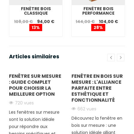
FENÊTRE BOIS
FENÊTRE BOIS
CLASSIQUE
PERFORMANCE
108,00 €
94,00 €
144,00 €
104,00 €
13%
28%
Articles similaires
FENÊTRE SUR MESURE
FENÊTRE EN BOIS SUR
: GUIDE COMPLET
MESURE : L'ALLIANCE
POUR CHOISIR LA
PARFAITE ENTRE
MEILLEURE OPTION
ESTHÉTIQUE ET
FONCTIONNALITÉ
720 vues
662 vues
Les fenêtres sur mesure
Découvrez la fenêtre en
sont la solution idéale
bois sur mesure : une
pour répondre aux
solution idéale alliant
besoins spécifiques et