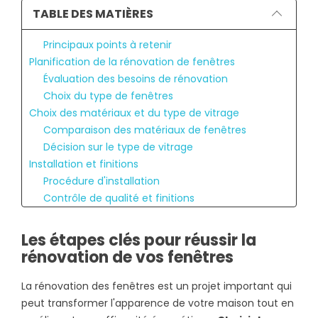
TABLE DES MATIÈRES
Principaux points à retenir
Planification de la rénovation de fenêtres
Évaluation des besoins de rénovation
Choix du type de fenêtres
Choix des matériaux et du type de vitrage
Comparaison des matériaux de fenêtres
Décision sur le type de vitrage
Installation et finitions
Procédure d'installation
Contrôle de qualité et finitions
Maintenance et entretien post-rénovation
Entretien régulier des fenêtres
Les étapes clés pour réussir la
Conseils pour prolonger la durée de vie
rénovation de vos fenêtres
Foire Aux Questions
Quelles sont les différentes étapes pour préparer
La rénovation des fenêtres est un projet important qui
une rénovation de fenêtres efficace ?
peut transformer l'apparence de votre maison tout en
Quelles démarches administratives sont