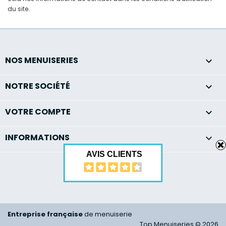
du site.
NOS MENUISERIES

NOTRE SOCIÉTÉ

VOTRE COMPTE

INFORMATIONS
keyboard_arrow_down
AVIS CLIENTS
Entreprise française
de menuiserie
Top Menuiseries © 2026