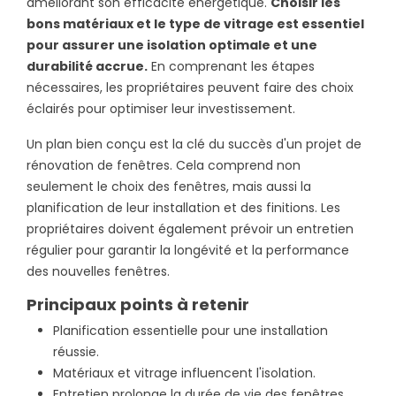
améliorant son efficacité énergétique.
Choisir les
nécessaires avant de changer ses fenêtres ?
bons matériaux et le type de vitrage est essentiel
Quels critères prendre en compte pour choisir
pour assurer une isolation optimale et une
des fenêtres adaptées à son habitation ?
durabilité accrue.
En comprenant les étapes
Comment s'assurer d'une bonne isolation lors de
nécessaires, les propriétaires peuvent faire des choix
la pose de nouvelles fenêtres ?
éclairés pour optimiser leur investissement.
Peut-on installer des fenêtres soi-même et si
Un plan bien conçu est la clé du succès d'un projet de
oui, comment procéder ?
rénovation de fenêtres. Cela comprend non
Quels sont les avantages et les inconvénients
seulement le choix des fenêtres, mais aussi la
des différents types de fenêtres disponibles sur
planification de leur installation et des finitions. Les
le marché ?
propriétaires doivent également prévoir un entretien
régulier pour garantir la longévité et la performance
des nouvelles fenêtres.
Principaux points à retenir
Planification essentielle pour une installation
réussie.
Matériaux et vitrage influencent l'isolation.
Entretien prolonge la durée de vie des fenêtres.