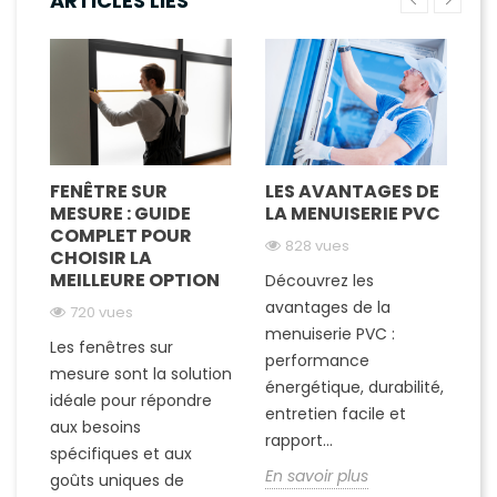
ARTICLES LIÉS
FENÊTRE SUR
LES AVANTAGES DE
F
R
MESURE : GUIDE
LA MENUISERIE PVC
S
COMPLET POUR
L
828 vues
CHOISIR LA
P
MEILLEURE OPTION
E
Découvrez les
F
avantages de la
720 vues
menuiserie PVC :
Les fenêtres sur
performance
Dé
mesure sont la solution
énergétique, durabilité,
en
idéale pour répondre
entretien facile et
un
aux besoins
rapport...
al
spécifiques et aux
En savoir plus
is
goûts uniques de