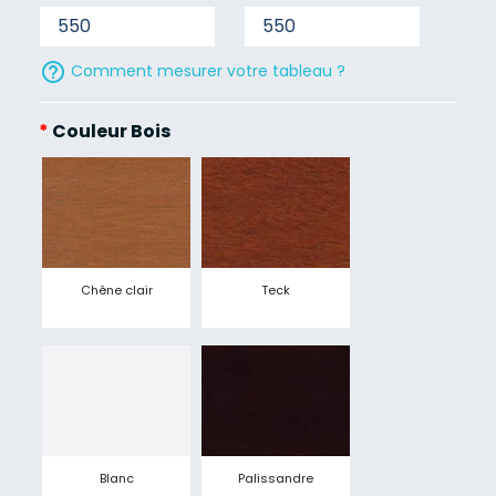
help_outline
Comment mesurer votre tableau ?
*
Couleur Bois
Chêne clair
Teck
Blanc
Palissandre