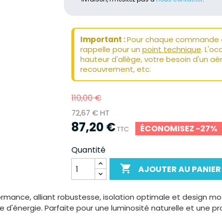
Important :
Pour chaque commande de
rappelle pour un
point technique
. L'o
hauteur d'allège, votre besoin d'un aér
recouvrement, etc.
110,00 €
72,67 € HT
87,20 €
ÉCONOMISEZ -27%
TTC
Quantité

AJOUTER AU PANIER
rmance, alliant robustesse, isolation optimale et design mo
mie d'énergie. Parfaite pour une luminosité naturelle et une 