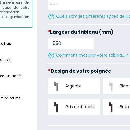
 6 semaines
. Un
suite de votre
fabrication.
help_outline
Quels sont les différents types de p
et l'organisation
*
Largeur du tableau (mm)
s frais
help_outline
Comment mesurer votre tableau ?
raison.
*
Design de votre poignée
tée. Un accès
Argenté
Blan
et peintures.
Gris anthracite
Brun