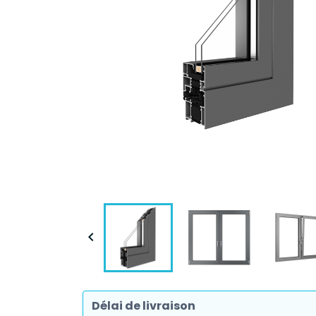

Délai de livraison