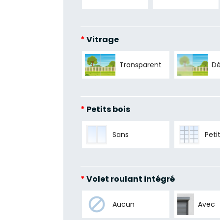
*
Vitrage
Transparent
Dé
*
Petits bois
Sans
Peti
*
Volet roulant intégré
Aucun
Avec