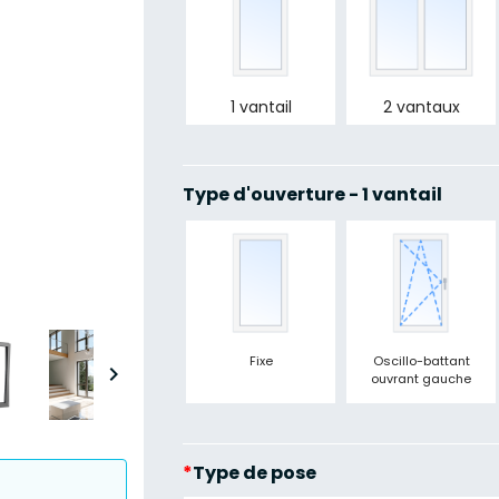
1 vantail
2 vantaux
Type d'ouverture - 1 vantail
Fixe
Oscillo-battant

ouvrant gauche
*
Type de pose