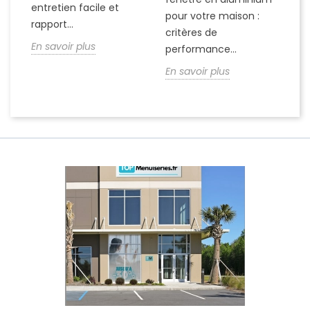
vo
entretien facile et
pour votre maison :
co
..
rapport...
critères de
es
En savoir plus
performance...
du
En savoir plus
En