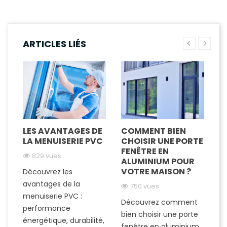
ARTICLES LIÉS
LES AVANTAGES DE
COMMENT BIEN
M
LA MENUISERIE PVC
CHOISIR UNE PORTE
A
FENÊTRE EN
V
829 vues
ALUMINIUM POUR
C
VOTRE MAISON ?
Découvrez les
de
avantages de la
750 vues
D
menuiserie PVC :
Découvrez comment
a
s-
performance
bien choisir une porte
me
énergétique, durabilité,
fenêtre en aluminium