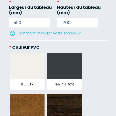
*
*
Largeur du tableau
Hauteur du tableau
(mm)
(mm)
help_outline
Comment mesurer votre tableau ?
*
Couleur PVC
Blanc FX
Gris Ant. 7016