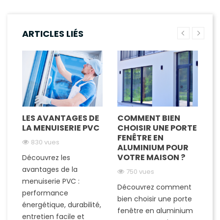
ARTICLES LIÉS
LES AVANTAGES DE
COMMENT BIEN
L
LA MENUISERIE PVC
CHOISIR UNE PORTE
R
FENÊTRE EN
P
830 vues
ALUMINIUM POUR
VOTRE MAISON ?
Découvrez les
de
D
avantages de la
750 vues
es
menuiserie PVC :
Découvrez comment
s-
ré
performance
bien choisir une porte
fe
énergétique, durabilité,
fenêtre en aluminium
m
entretien facile et