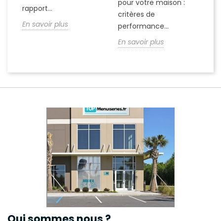
pour votre maison :
..
ma
rapport...
critères de
En
En savoir plus
performance...
En savoir plus
Qui sommes nous ?