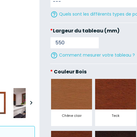
help_outline
Quels sont les différents types de p
*
Largeur du tableau (mm)
help_outline
Comment mesurer votre tableau ?
*
Couleur Bois

Chêne clair
Teck