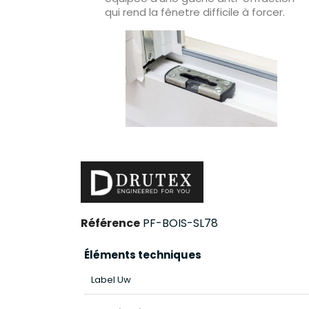
qui rend la fênetre difficile à forcer.
Référence
PF-BOIS-SL78
Éléments techniques
Label Uw