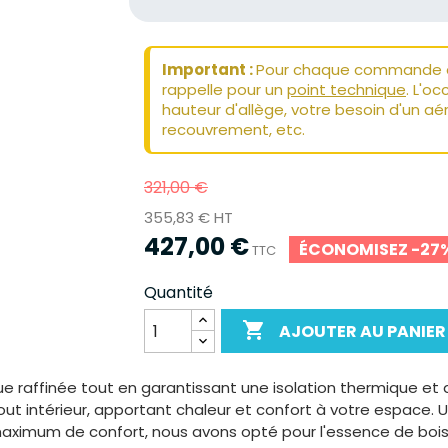
Important :
Pour chaque commande de
rappelle pour un
point technique
. L'o
hauteur d'allège, votre besoin d'un aér
recouvrement, etc.
321,00 €
355,83 € HT
427,00 €
ÉCONOMISEZ -27
TTC
Quantité

AJOUTER AU PANIER
ue raffinée tout en garantissant une isolation thermique e
t intérieur, apportant chaleur et confort à votre espace. Un
maximum de confort, nous avons opté pour l'essence de bois M