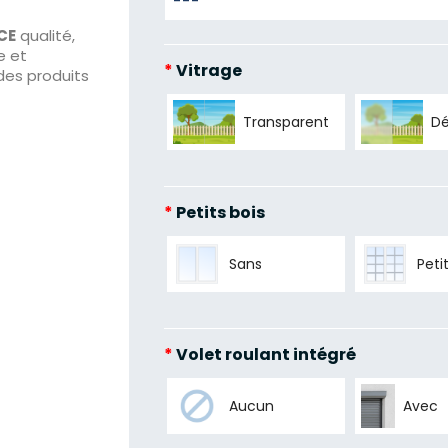
CE
qualité,
e et
*
Vitrage
des produits
Transparent
Dé
*
Petits bois
Sans
Peti
*
Volet roulant intégré
Aucun
Avec