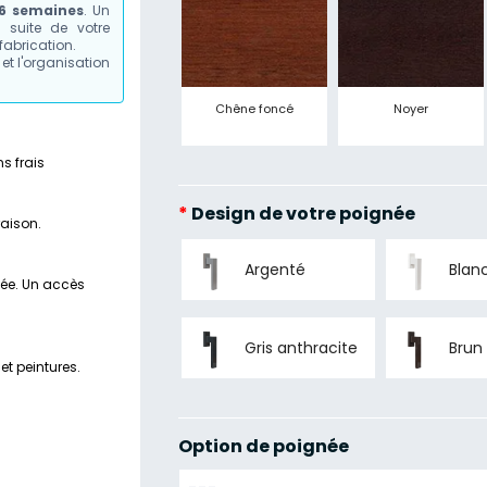
 6 semaines
. Un
suite de votre
fabrication.
et l'organisation
Chêne foncé
Noyer
s frais
*
Design de votre poignée
raison.
Argenté
Blan
tée. Un accès
Gris anthracite
Brun
et peintures.
Option de poignée