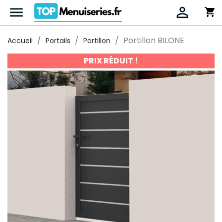


shopping_cart
Portillon BILONE
Accueil
Portails
Portillon
PRIX RÉDUIT !