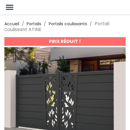

Portail
Accueil
Portails
Portails coulissants
coulissant ATINE
PRIX RÉDUIT !