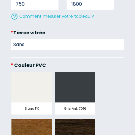
help_outline
Comment mesurer votre tableau ?
*
Tierce vitrée
*
Couleur PVC
Blanc FX
Gris Ant. 7016