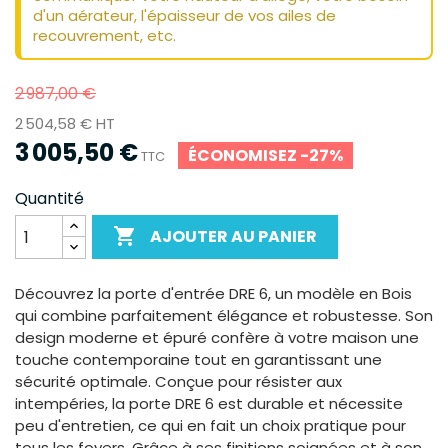
d'un aérateur, l'épaisseur de vos ailes de
recouvrement, etc.
2 987,00 €
2 504,58 € HT
3 005,50 €
ÉCONOMISEZ -27%
TTC
Quantité

AJOUTER AU PANIER
Découvrez la porte d'entrée DRE 6, un modèle en Bois
qui combine parfaitement élégance et robustesse. Son
design moderne et épuré confère à votre maison une
touche contemporaine tout en garantissant une
sécurité optimale. Conçue pour résister aux
intempéries, la porte DRE 6 est durable et nécessite
peu d'entretien, ce qui en fait un choix pratique pour
tous les foyers. Grâce à ses finitions soignées et à son