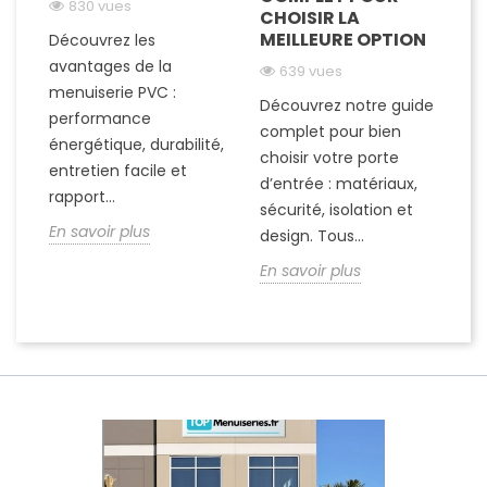
830 vues
CHOISIR LA
C
MEILLEURE OPTION
Découvrez les
avantages de la
639 vues
D
menuiserie PVC :
Découvrez notre guide
a
performance
complet pour bien
me
énergétique, durabilité,
choisir votre porte
vo
entretien facile et
d’entrée : matériaux,
co
rapport...
sécurité, isolation et
es
En savoir plus
design. Tous...
du
En savoir plus
En