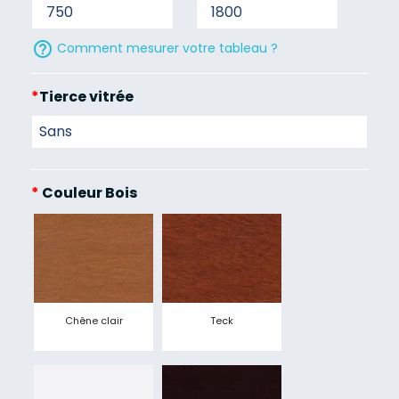
help_outline
Comment mesurer votre tableau ?
*
Tierce vitrée
*
Couleur Bois
Chêne clair
Teck