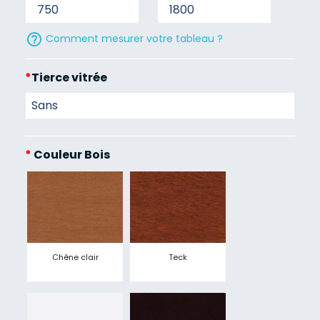
help_outline
Comment mesurer votre tableau ?
*
Tierce vitrée
*
Couleur Bois
Chêne clair
Teck