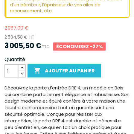
d'un aérateur, l'épaisseur de vos ailes de
recouvrement, etc.
2 987,00 €
2 504,58 € HT
3 005,50 €
ÉCONOMISEZ -27%
TTC
Quantité

AJOUTER AU PANIER
Découvrez la porte d'entrée DRE 4, un modèle en Bois
qui combine parfaitement élégance et robustesse. Son
design moderne et épuré confère à votre maison une
touche contemporaine tout en garantissant une
sécurité optimale. Conçue pour résister aux
intempéries, la porte DRE 4 est durable et nécessite
peu d'entretien, ce qui en fait un choix pratique pour
tous les foyers. Grâce à ses finitions soignées et à son