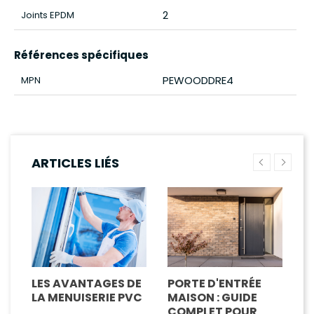
2
Joints EPDM
Références spécifiques
PEWOODDRE4
MPN
ARTICLES LIÉS
LES AVANTAGES DE
PORTE D'ENTRÉE
M
R
LA MENUISERIE PVC
MAISON : GUIDE
A
COMPLET POUR
V