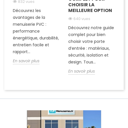
832 vues
CHOISIR LA
C
MEILLEURE OPTION
Découvrez les
avantages de la
640 vues
D
menuiserie PVC :
Découvrez notre guide
a
performance
complet pour bien
me
énergétique, durabilité,
choisir votre porte
vo
entretien facile et
d’entrée : matériaux,
co
rapport...
sécurité, isolation et
es
En savoir plus
design. Tous...
du
En savoir plus
En