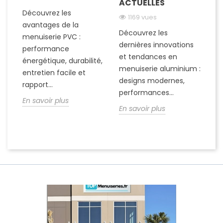
ACTUELLES
C
N
M
Découvrez les
1169 vues
avantages de la
Découvrez les
menuiserie PVC :
de
D
dernières innovations
performance
c
et tendances en
énergétique, durabilité,
ch
menuiserie aluminium :
entretien facile et
d’
designs modernes,
rapport...
sé
performances...
En savoir plus
de
En savoir plus
En