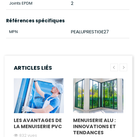
2
Joints EPDM
Références spécifiques
PEALUPRESTIGE27
MPN
ARTICLES LIÉS
LES AVANTAGES DE
MENUISERIE ALU :
P
LA MENUISERIE PVC
INNOVATIONS ET
M
TENDANCES
C
832 vues