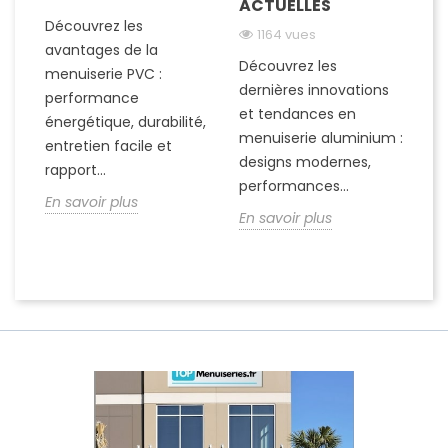
ACTUELLES
C
N
M
Découvrez les
1164 vues
avantages de la
Découvrez les
menuiserie PVC :
de
D
dernières innovations
performance
c
et tendances en
énergétique, durabilité,
ch
menuiserie aluminium :
entretien facile et
d’
designs modernes,
rapport...
sé
performances...
En savoir plus
de
En savoir plus
En