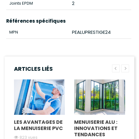
2
Joints EPDM
Références spécifiques
PEALUPRESTIGE24
MPN
ARTICLES LIÉS
LES AVANTAGES DE
MENUISERIE ALU :
P
LA MENUISERIE PVC
INNOVATIONS ET
M
TENDANCES
C
823 vues