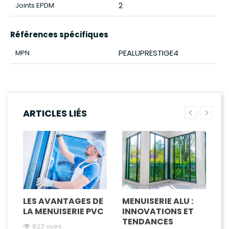
2
Joints EPDM
Références spécifiques
PEALUPRESTIGE4
MPN
ARTICLES LIÉS
LES AVANTAGES DE
MENUISERIE ALU :
P
LA MENUISERIE PVC
INNOVATIONS ET
M
TENDANCES
C
823 vues