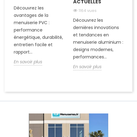
ACTUELLES
C
N
M
Découvrez les
1164 vues
avantages de la
Découvrez les
menuiserie PVC :
de
D
dernières innovations
performance
c
et tendances en
énergétique, durabilité,
ch
menuiserie aluminium :
entretien facile et
d’
designs modernes,
rapport...
sé
performances...
En savoir plus
de
En savoir plus
En