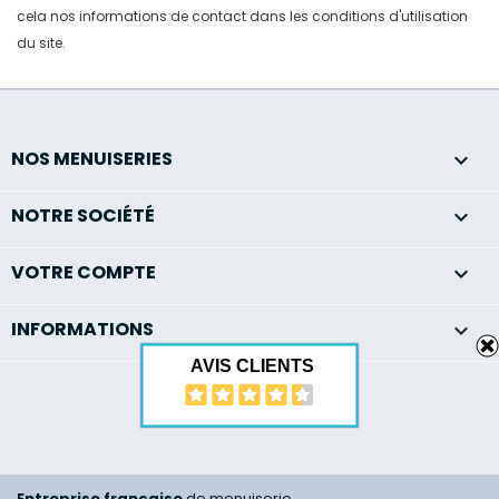
cela nos informations de contact dans les conditions d'utilisation
du site.
NOS MENUISERIES

NOTRE SOCIÉTÉ

VOTRE COMPTE

INFORMATIONS
keyboard_arrow_down
AVIS CLIENTS
Entreprise française
de menuiserie